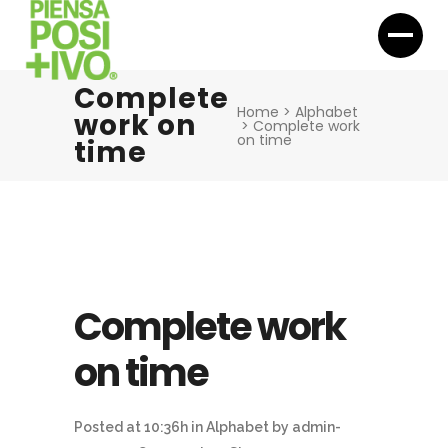
Complete
Home
>
Alphabet
work on
>
Complete work
on time
time
Complete work
on time
Posted at 10:36h
in
Alphabet
by
admin-