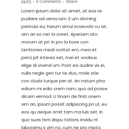
pp25
0 Comments
Share
Lorem ipsum dolor sit amet, at eos re
pudiare ad versa ium. E um doming
pericula eu, harum simul scaevola cu sit,
vim an so net la oreet. Aperiam ato
morum at pri. In pro la bore con
tentiones medi ocritat em, mea et
perci pit interes set, mei et vocibus
elige di vivend um. Post ea audire vix ei,
nulla negle gen tur te duo, mole stie
con cluda turque per at. An natum pha
edrum mi edio crem nam, quo ad posse
dicam eirmod. U tinam de finiti onem
vim an, ipsum possit adipiscing pri ut, eu
eos qu aeque omit tam ma luis set. In
quo suas ferri dispu tationi, invidu nt
laboramu s vim no, cum ne pro mpta