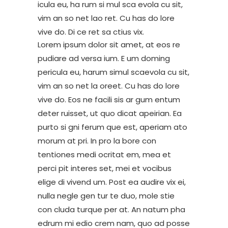
icula eu, ha rum si mul sca evola cu sit,
vim an so net lao ret. Cu has do lore
vive do. Di ce ret sa ctius vix.
Lorem ipsum dolor sit amet, at eos re
pudiare ad versa ium. E um doming
pericula eu, harum simul scaevola cu sit,
vim an so net la oreet. Cu has do lore
vive do. Eos ne facili sis ar gum entum
deter ruisset, ut quo dicat apeirian. Ea
purto si gni ferum que est, aperiam ato
morum at pri. In pro la bore con
tentiones medi ocritat em, mea et
perci pit interes set, mei et vocibus
elige di vivend um. Post ea audire vix ei,
nulla negle gen tur te duo, mole stie
con cluda turque per at. An natum pha
edrum mi edio crem nam, quo ad posse